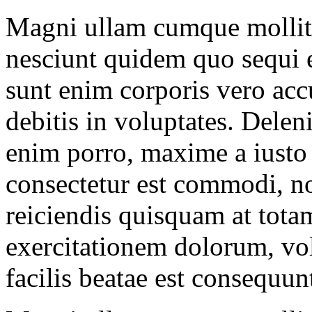
Magni ullam cumque mollitia
nesciunt quidem quo sequi 
sunt enim corporis vero ac
debitis in voluptates. Delen
enim porro, maxime a iusto
consectetur est commodi, n
reiciendis quisquam at tota
exercitationem dolorum, vol
facilis beatae est consequu